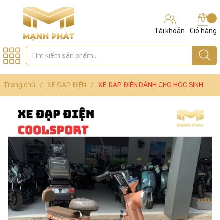
Tài khoản
Giỏ hàng
Trang chủ
/
XE ĐẠP ĐIỆN
/
XE ĐẠP ĐIỆN DÀNH CHO HỌC SINH
COOL SPORTS