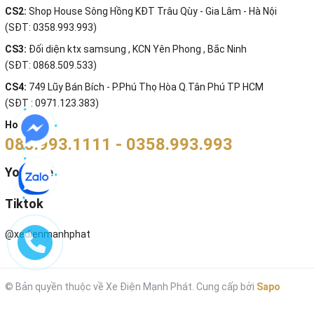
CS2:
Shop House Sông Hồng KĐT Trâu Qùy - Gia Lâm - Hà Nội
(SĐT: 0358.993.993)
CS3:
Đối diện ktx samsung , KCN Yên Phong , Bắc Ninh
(SĐT: 0868.509.533)
CS4:
749 Lũy Bán Bích - P.Phú Thọ Hòa Q.Tân Phú TP HCM
(SĐT : 0971.123.383)
Hotline:
085.993.1111 - 0358.993.993
Youtube
Tiktok
@xedienmanhphat
© Bản quyền thuộc về Xe Điện Mạnh Phát.
Cung cấp bởi
Sapo