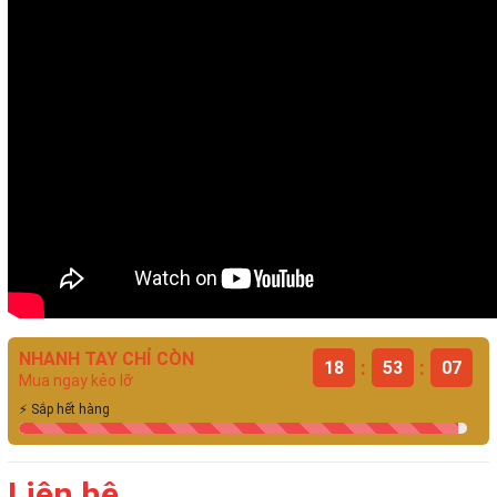
NHANH TAY CHỈ CÒN
:
:
18
53
06
Mua ngay kẻo lỡ
⚡ Sắp hết hàng
Liên hệ