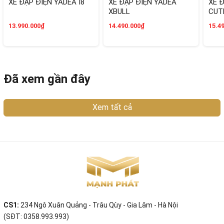
XE ĐẠP ĐIỆN YADEA I8
XE ĐẠP ĐIỆN YADEA
XE Đ
XBULL
CUT
13.990.000₫
14.490.000₫
15.4
Đã xem gần đây
Xem tất cả
CS1:
234 Ngô Xuân Quảng - Trâu Qùy - Gia Lâm - Hà Nội
(SĐT: 0358.993.993)