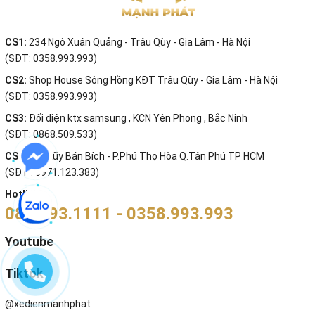
CS1:
234 Ngô Xuân Quảng - Trâu Qùy - Gia Lâm - Hà Nội
(SĐT: 0358.993.993)
CS2:
Shop House Sông Hồng KĐT Trâu Qùy - Gia Lâm - Hà Nội
(SĐT: 0358.993.993)
CS3:
Đối diện ktx samsung , KCN Yên Phong , Bắc Ninh
(SĐT: 0868.509.533)
CS4:
749 Lũy Bán Bích - P.Phú Thọ Hòa Q.Tân Phú TP HCM
(SĐT : 0971.123.383)
Hotline:
085.993.1111 - 0358.993.993
Youtube
Tiktok
@xedienmanhphat