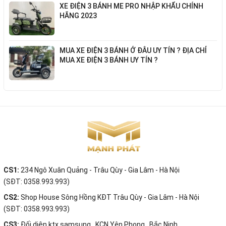
XE ĐIỆN 3 BÁNH ME PRO NHẬP KHẨU CHÍNH
HÃNG 2023
MUA XE ĐIỆN 3 BÁNH Ở ĐÂU UY TÍN ? ĐỊA CHỈ
MUA XE ĐIỆN 3 BÁNH UY TÍN ?
CS1:
234 Ngô Xuân Quảng - Trâu Qùy - Gia Lâm - Hà Nội
(SĐT: 0358.993.993)
CS2:
Shop House Sông Hồng KĐT Trâu Qùy - Gia Lâm - Hà Nội
(SĐT: 0358.993.993)
CS3:
Đối diện ktx samsung , KCN Yên Phong , Bắc Ninh