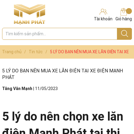
Tài khoản
Giỏ hàng
Trang chủ
/
Tin tức
/
5 LÝ DO BẠN NÊN MUA XE LĂN ĐIỆN TẠI XE
ĐIỆN MẠNH PHÁT
5 LÝ DO BẠN NÊN MUA XE LĂN ĐIỆN TẠI XE ĐIỆN MẠNH
PHÁT
Tăng Văn Mạnh
|
11/05/2023
5 lý do nên chọn xe lăn
điện Mạnh Phát tại thị